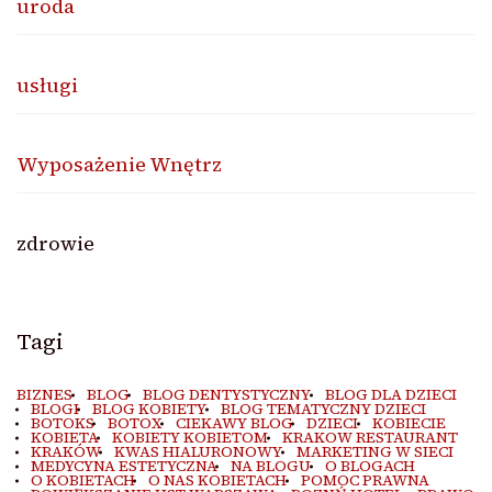
uroda
usługi
Wyposażenie Wnętrz
zdrowie
Tagi
BIZNES
BLOG
BLOG DENTYSTYCZNY
BLOG DLA DZIECI
BLOGI
BLOG KOBIETY
BLOG TEMATYCZNY DZIECI
BOTOKS
BOTOX
CIEKAWY BLOG
DZIECI
KOBIECIE
KOBIETA
KOBIETY KOBIETOM
KRAKOW RESTAURANT
KRAKÓW
KWAS HIALURONOWY
MARKETING W SIECI
MEDYCYNA ESTETYCZNA
NA BLOGU
O BLOGACH
O KOBIETACH
O NAS KOBIETACH
POMOC PRAWNA