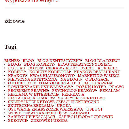
Wyposażenie Wnętrz
zdrowie
Tagi
BIZNES
BLOG
BLOG DENTYSTYCZNY
BLOG DLA DZIECI
BLOGI
BLOG KOBIETY
BLOG TEMATYCZNY DZIECI
BOTOKS
BOTOX
CIEKAWY BLOG
DZIECI
KOBIECIE
KOBIETA
KOBIETY KOBIETOM
KRAKOW RESTAURANT
KRAKÓW
KWAS HIALURONOWY
MARKETING W SIECI
MEDYCYNA ESTETYCZNA
NA BLOGU
O BLOGACH
O KOBIETACH
O NAS KOBIETACH
POMOC PRAWNA
POWIĘKSZANIE UST WARSZAWA
POZNŃ HOTEL
PRAWO
PROBLEMY PRAWNE
PSYCHOLOG KRAKÓW
REKALAM
REKLAMA W INTERNECIE
REKREACJA
RESTAURACJA KRAKÓW
SKLEPY INTERNETOWE
SKLEPY INTERNETOWE CZEŚCI ELEKTRYCZNE
SKUTECZNA REKLAMA
URODA
USUWANIE ZMARSZCZEK WARSZAWA
USŁUGI
WPISY TEMATYKA DZIECIĘCA
ZABAWKI
ZABIEGI UPIEKSZAJACE
ZABIEGI URODA I ZDROWIE
ZDROWIE
ZDROWIE I URODA