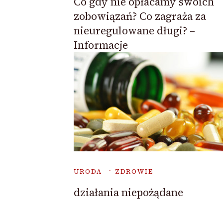
Co gdy nie opłacamy swoich
zobowiązań? Co zagraża za
nieuregulowane długi? –
Informacje
URODA
ZDROWIE
działania niepożądane