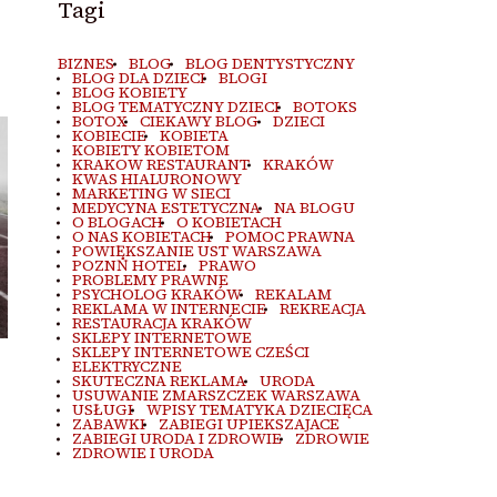
Tagi
BIZNES
BLOG
BLOG DENTYSTYCZNY
BLOG DLA DZIECI
BLOGI
BLOG KOBIETY
BLOG TEMATYCZNY DZIECI
BOTOKS
BOTOX
CIEKAWY BLOG
DZIECI
KOBIECIE
KOBIETA
KOBIETY KOBIETOM
KRAKOW RESTAURANT
KRAKÓW
KWAS HIALURONOWY
MARKETING W SIECI
MEDYCYNA ESTETYCZNA
NA BLOGU
O BLOGACH
O KOBIETACH
O NAS KOBIETACH
POMOC PRAWNA
POWIĘKSZANIE UST WARSZAWA
POZNŃ HOTEL
PRAWO
PROBLEMY PRAWNE
PSYCHOLOG KRAKÓW
REKALAM
REKLAMA W INTERNECIE
REKREACJA
RESTAURACJA KRAKÓW
SKLEPY INTERNETOWE
SKLEPY INTERNETOWE CZEŚCI
ELEKTRYCZNE
SKUTECZNA REKLAMA
URODA
USUWANIE ZMARSZCZEK WARSZAWA
USŁUGI
WPISY TEMATYKA DZIECIĘCA
ZABAWKI
ZABIEGI UPIEKSZAJACE
ZABIEGI URODA I ZDROWIE
ZDROWIE
ZDROWIE I URODA