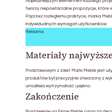
Najważniejszym elementem każdego projek
tworzy niepowtarzalne propozycje, które
Poprzez rozległemu praktyce, marka Mebl
indywidualnych wymagań użytkowników.
Reklama
Materiały najwyższe
Podstawowym z zalet Marki Meble jest uż
produktów był precyzyjnie stworzony z wyk
umożliwia wytrzymałość i piękno.
Zakończenie
Postawienie na Firmę Meble oznacza decyz