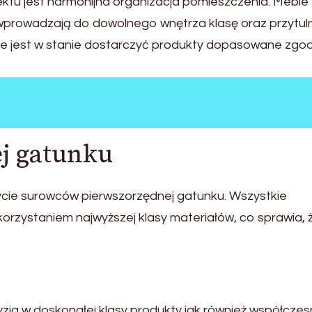
tu jest harmonijna organizacja pomieszczenia. Meble
 wprowadzają do dowolnego wnętrza klasę oraz przytul
e jest w stanie dostarczyć produkty dopasowane zgo
j gatunku
ycie surowców pierwszorzędnej gatunku. Wszystkie
orzystaniem najwyższej klasy materiałów, co sprawia, 
ja w doskonałej klasy produkty jak również współczesn