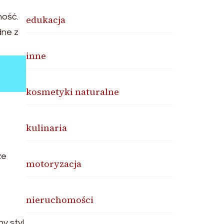
ność.
edukacja
dne z
inne
kosmetyki naturalne
kulinaria
że
motoryzacja
nieruchomości
y styl.