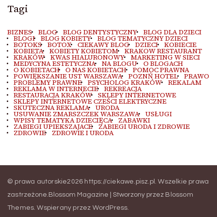
Tagi
BIZNES
BLOG
BLOG DENTYSTYCZNY
BLOG DLA DZIECI
BLOGI
BLOG KOBIETY
BLOG TEMATYCZNY DZIECI
BOTOKS
BOTOX
CIEKAWY BLOG
DZIECI
KOBIECIE
KOBIETA
KOBIETY KOBIETOM
KRAKOW RESTAURANT
KRAKÓW
KWAS HIALURONOWY
MARKETING W SIECI
MEDYCYNA ESTETYCZNA
NA BLOGU
O BLOGACH
O KOBIETACH
O NAS KOBIETACH
POMOC PRAWNA
POWIĘKSZANIE UST WARSZAWA
POZNŃ HOTEL
PRAWO
PROBLEMY PRAWNE
PSYCHOLOG KRAKÓW
REKALAM
REKLAMA W INTERNECIE
REKREACJA
RESTAURACJA KRAKÓW
SKLEPY INTERNETOWE
SKLEPY INTERNETOWE CZEŚCI ELEKTRYCZNE
SKUTECZNA REKLAMA
URODA
USUWANIE ZMARSZCZEK WARSZAWA
USŁUGI
WPISY TEMATYKA DZIECIĘCA
ZABAWKI
ZABIEGI UPIEKSZAJACE
ZABIEGI URODA I ZDROWIE
ZDROWIE
ZDROWIE I URODA
© prawa autorskie2026
https://ciekawe.pisz.pl
. Wszelkie prawa
zastrzeżone.
Blossom Magazine | Stworzony przez
Blossom
Themes
.
Wspierany przez
WordPress
.