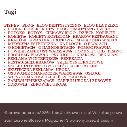
Tagi
BIZNES
BLOG
BLOG DENTYSTYCZNY
BLOG DLA DZIECI
BLOGI
BLOG KOBIETY
BLOG TEMATYCZNY DZIECI
BOTOKS
BOTOX
CIEKAWY BLOG
DZIECI
KOBIECIE
KOBIETA
KOBIETY KOBIETOM
KRAKOW RESTAURANT
KRAKÓW
KWAS HIALURONOWY
MARKETING W SIECI
MEDYCYNA ESTETYCZNA
NA BLOGU
O BLOGACH
O KOBIETACH
O NAS KOBIETACH
POMOC PRAWNA
POWIĘKSZANIE UST WARSZAWA
POZNŃ HOTEL
PRAWO
PROBLEMY PRAWNE
PSYCHOLOG KRAKÓW
REKALAM
REKLAMA W INTERNECIE
REKREACJA
RESTAURACJA KRAKÓW
SKLEPY INTERNETOWE
SKLEPY INTERNETOWE CZEŚCI ELEKTRYCZNE
SKUTECZNA REKLAMA
URODA
USUWANIE ZMARSZCZEK WARSZAWA
USŁUGI
WPISY TEMATYKA DZIECIĘCA
ZABAWKI
ZABIEGI UPIEKSZAJACE
ZABIEGI URODA I ZDROWIE
ZDROWIE
ZDROWIE I URODA
© prawa autorskie2026
https://ciekawe.pisz.pl
. Wszelkie prawa
zastrzeżone.
Blossom Magazine | Stworzony przez
Blossom