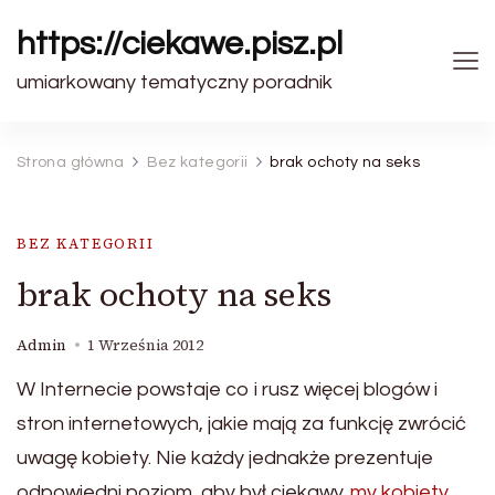
https://ciekawe.pisz.pl
umiarkowany tematyczny poradnik
Strona główna
Bez kategorii
brak ochoty na seks
BEZ KATEGORII
brak ochoty na seks
Admin
1 Września 2012
W Internecie powstaje co i rusz więcej blogów i
stron internetowych, jakie mają za funkcję zwrócić
uwagę kobiety. Nie każdy jednakże prezentuje
odpowiedni poziom, aby był ciekawy.
my kobiety
,